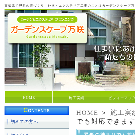
高知県で理想の庭づくり 外構・エクステリア工事のことはガーデンスケープ万
HOME
施工実績
ビフォーアフ
HOME
＞
施工実
でも対応できます
初めての方へ
異形の納まりでも対