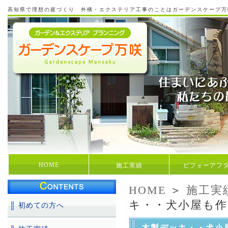
高知県で理想の庭づくり 外構・エクステリア工事のことはガーデンスケープ万
HOME
施工実績
ビフォーアフ
HOME
＞
施工実
キ・・犬小屋も
初めての方へ
木製デッキ・・犬小