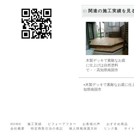
関連の施工実績を見
木製デッキで素敵なお庭
に仕上げは自然塗料
で・・高知県南国市
«
木製デッキで素敵なお庭に仕
知県南国市
HOME
施工実績
ビフォーアフター
お客様の声
おすすめ商品
会社概要
特定商取引法の表記
個人情報保護方針
リンク集
サイ