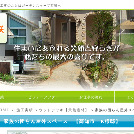
ア工事のことはガーデンスケープ万咲へ
実績
ビフォーアフター
お仕事の流れ
よ
OME
＞
施工実績
＞
ウッドデッキ【天然素材】
＞家族の団らん屋外ス
家族の団らん屋外スペース 【高知市 K様邸】