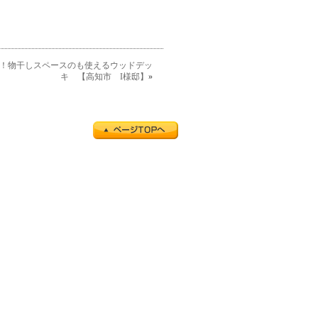
！物干しスペースのも使えるウッドデッ
キ 【高知市 I様邸】
»