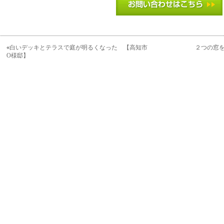
«
白いデッキとテラスで庭が明るくなった 【高知市
２つの窓
O様邸】