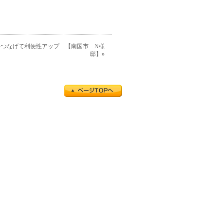
をつなげて利便性アップ 【南国市 N様
邸】
»