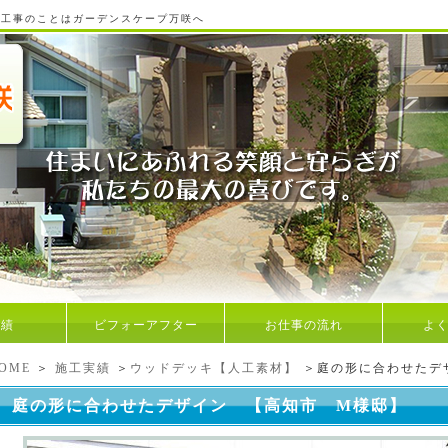
ア工事のことはガーデンスケープ万咲へ
実績
ビフォーアフター
お仕事の流れ
よ
OME
＞
施工実績
＞
ウッドデッキ【人工素材】
＞庭の形に合わせたデ
庭の形に合わせたデザイン 【高知市 M様邸】