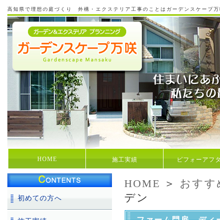
高知県で理想の庭づくり 外構・エクステリア工事のことはガーデンスケープ万
HOME
施工実績
ビフォーアフ
HOME
＞
おすす
デン
初めての方へ
ファーム門扉 ディ