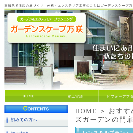
高知県で理想の庭づくり 外構・エクステリア工事のことはガーデンスケープ万
HOME
施工実績
ビフォーアフ
HOME
＞
おすす
ズガーデンの門
初めての方へ
レンヌ＆ルブラン・