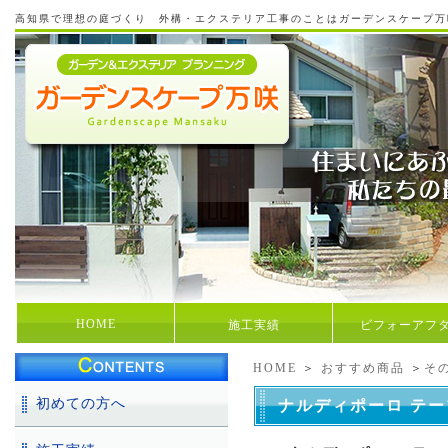
高知県で理想の庭づくり 外構・エクステリア工事のことはガーデンスケープ万
HOME
施工実績
ビフォーアフ
HOME
＞
おすすめ商品
＞
そ
初めての方へ
ナルディポーロ テー