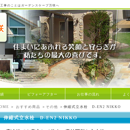
ア工事のことはガーデンスケープ万咲へ
実績
ビフォーアフター
お仕事の流れ
よ
OME
＞
おすすめ商品
＞
その他
＞伸縮式立水栓 D-EN2 NIKKO
伸縮式立水栓 D-EN2 NIKKO