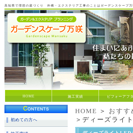
高知県で理想の庭づくり 外構・エクステリア工事のことはガーデンスケープ万
HOME
施工実績
ビフォーアフ
HOME
＞
おすす
＞ディーズライト
初めての方へ
ディーズライトLED