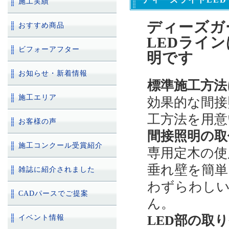
施工実績
ディーズガ
おすすめ商品
LEDライ
ビフォーアフター
明です
お知らせ・新着情報
標準施工方法
施工エリア
効果的な間接
工方法を用意
お客様の声
間接照明の取
施工コンクール受賞紹介
専用定木の使
垂れ壁を簡
雑誌に紹介されました
わずらわしい
CADパースでご提案
ん。
LED部の取
イベント情報