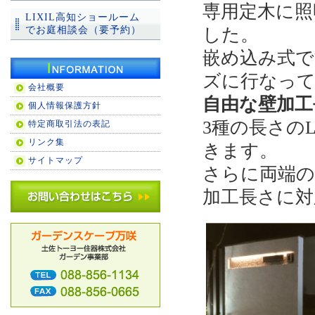
専用定木に照
LIXIL高知ショールーム
した。
でお庭相談会（要予約）
嵌め込み式で
ズに行なっ
会社概要
自由な壁加工
個人情報保護方針
3種の長さの
特定商取引法の表記
リンク集
きます。
サイトマップ
さらに両端の
加工長さに対